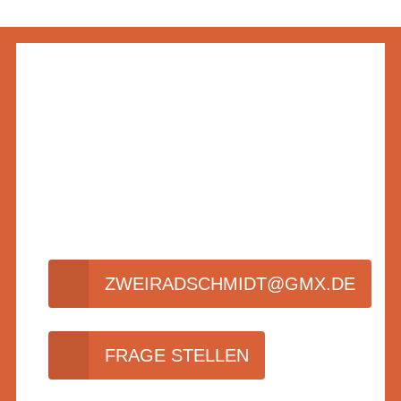
ZWEIRAD SCHMIDT
WILLKOMMEN!
Ihr Fachgeschäft in Schöneck-
Reparaturen können wir
Kilianstädten
nach Terminvereinbarung
gerne für Sie vornehmen!
ZWEIRADSCHMIDT@GMX.DE
FRAGE STELLEN