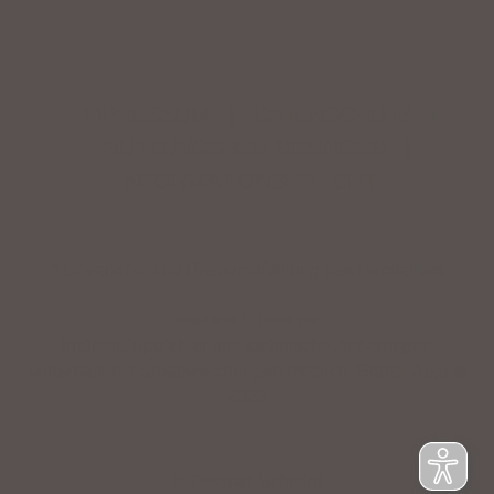
IMPRESSUM
|
DATENSCHUTZ
|
NUTZUNGSBEDINGUNGEN
|
INFORMATIONSPFLICHT
* Unverbindliche Preisempfehlung des Herstellers
Weitere Hinweise
Irrtümer, Tippfehler und technische Änderungen
vorbehalten. Farbabweichungen möglich. Stand: August
2023
© Zweirad Schmidt