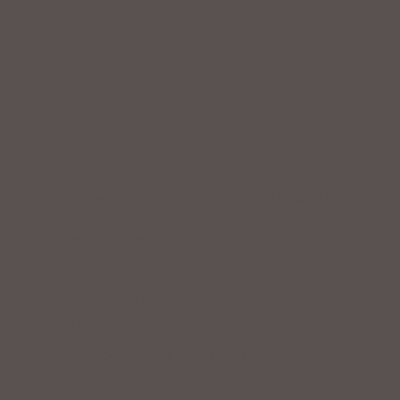
Service
Professionelle Beratung & Probefahrten
Fahrrad fertig montiert vom
Fachpersonal
Riesige Auswahl an Fahrrädern &
Zubehör
ZAHLUNGSARTEN VOR ORT