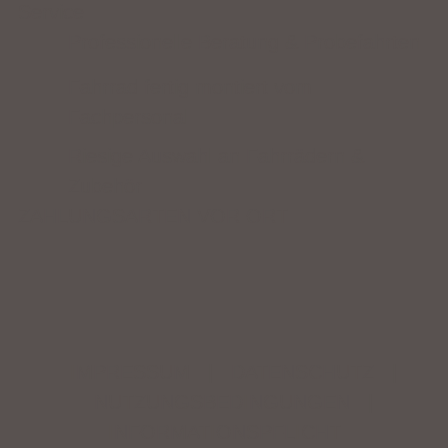
Service
Professionelle Beratung & Probefahrten
Fahrrad fertig montiert vom
Fachpersonal
Riesige Auswahl an Fahrrädern &
Zubehör
ZAHLUNGSARTEN VOR ORT
IMPRESSUM
|
DATENSCHUTZ
|
NUTZUNGSBEDINGUNGEN
|
INFORMATIONSPFLICHT