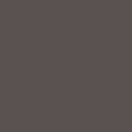
Service
Professionelle Beratung & Probefahrten
Fahrrad fertig montiert vom
Fachpersonal
Riesige Auswahl an Fahrrädern &
Zubehör
ZAHLUNGSARTEN VOR ORT
IMPRESSUM
|
DATENSCHUTZ
|