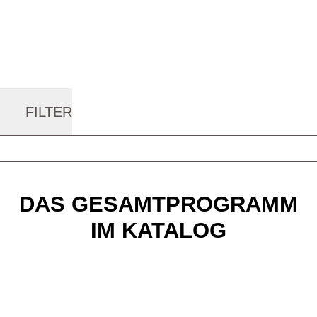
PEGASUS finden Sie Fahrräder, die zu
Ihnen und Ihren Anforderungen passen!
In hoher Qualität und zu einem fairen
Preis.
FILTER
DAS GESAMTPROGRAMM
IM KATALOG
PEGASUS E-Bikes