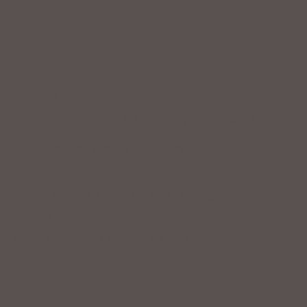
Service
Professionelle Beratung & Probefahrten
Fahrrad fertig montiert vom
Fachpersonal
Riesige Auswahl an Fahrrädern &
Zubehör
ZAHLUNGSARTEN VOR ORT