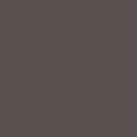
Service
Professionelle Beratung & Probefahrten
Fahrrad fertig montiert vom
Fachpersonal
Riesige Auswahl an Fahrrädern &
Zubehör
ZAHLUNGSARTEN VOR ORT