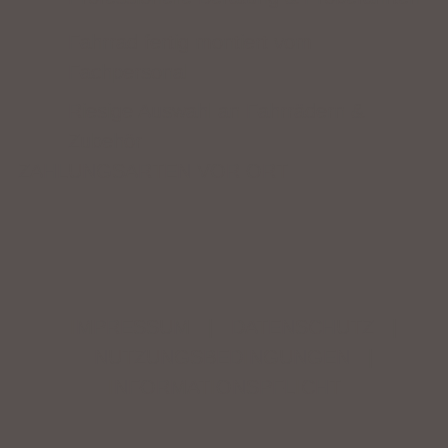
Fahrrad fertig montiert vom
Fachpersonal
Riesige Auswahl an Fahrrädern &
Zubehör
ZAHLUNGSARTEN VOR ORT
IMPRESSUM
|
DATENSCHUTZ
|
NUTZUNGSBEDINGUNGEN
|
INFORMATIONSPFLICHT