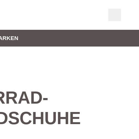
ARKEN
RRAD­
DSCHUHE