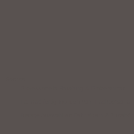
Service
Professionelle Beratung & Probefahrten
Fahrrad fertig montiert vom Fachpersonal
Riesige Auswahl an Fahrrädern & Zubehör