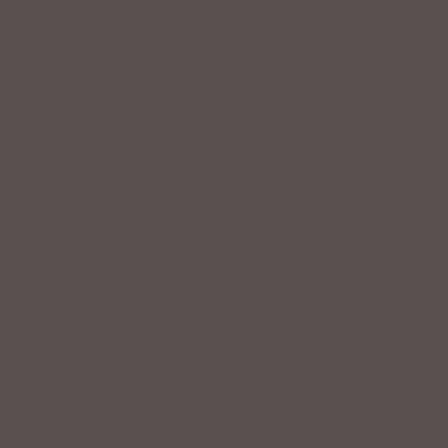
Service
Professionelle Beratung & Probefahrten
Fahrrad fertig montiert vom
Fachpersonal
Riesige Auswahl an Fahrrädern &
Zubehör
ZAHLUNGSARTEN VOR ORT
IMPRESSUM
|
DATENSCHUTZ
|
NUTZUNGSBEDINGUNGEN
|
INFORMATIONSPFLICHT