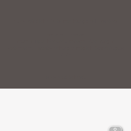
* Unverbindliche Preisempfehlung des Herstellers
Weitere Hinweise
Irrtümer, Tippfehler und technische Änderungen
vorbehalten. Farbabweichungen möglich. Stand: August
2023
© Zweirad Schmidt