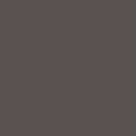
Service
Professionelle Beratung & Probefahrten
Fahrrad fertig montiert vom
Fachpersonal