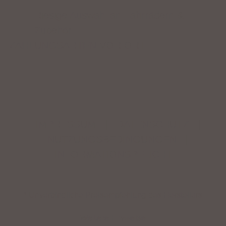
Riesige Auswahl an Fahrrädern &
Zubehör
ZAHLUNGSARTEN VOR ORT
IMPRESSUM
|
DATENSCHUTZ
|
NUTZUNGSBEDINGUNGEN
|
INFORMATIONSPFLICHT
* Unverbindliche Preisempfehlung des Herstellers
Weitere Hinweise