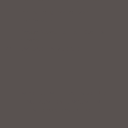
Fahrrad fertig montiert vom
Fachpersonal
Riesige Auswahl an Fahrrädern &
Zubehör
ZAHLUNGSARTEN VOR ORT
IMPRESSUM
|
DATENSCHUTZ
|
NUTZUNGSBEDINGUNGEN
|
INFORMATIONSPFLICHT