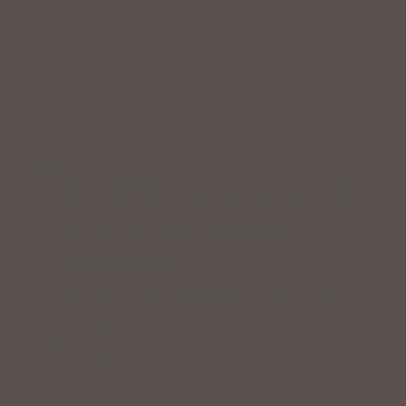
Service
Professionelle Beratung & Probefahrten
Fahrrad fertig montiert vom
Fachpersonal
Riesige Auswahl an Fahrrädern &
Zubehör
ZAHLUNGSARTEN VOR ORT