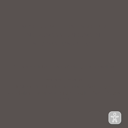
IMPRESSUM
|
DATENSCHUTZ
|
NUTZUNGSBEDINGUNGEN
|
INFORMATIONSPFLICHT
* Unverbindliche Preisempfehlung des Herstellers
Weitere Hinweise
Irrtümer, Tippfehler und technische Änderungen
vorbehalten. Farbabweichungen möglich. Stand: August
2023
© Zweirad Schmidt