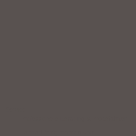
Service
Professionelle Beratung & Probefahrten
Fahrrad fertig montiert vom