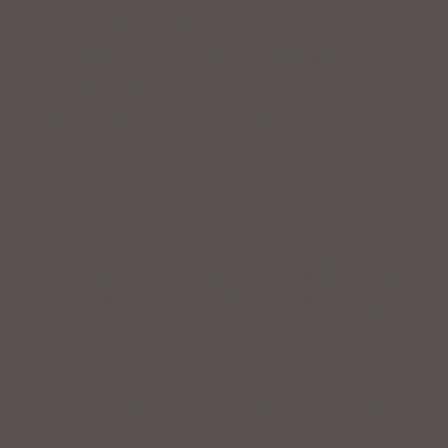
Fachpersonal
Riesige Auswahl an Fahrrädern &
Zubehör
ZAHLUNGSARTEN VOR ORT
IMPRESSUM
|
DATENSCHUTZ
|
NUTZUNGSBEDINGUNGEN
|
INFORMATIONSPFLICHT
* Unverbindliche Preisempfehlung des Herstellers