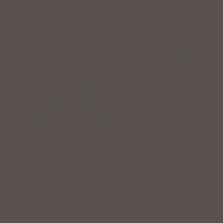
Service
Professionelle Beratung & Probefahrten
Fahrrad fertig montiert vom
Fachpersonal
Riesige Auswahl an Fahrrädern &
Zubehör
ZAHLUNGSARTEN VOR ORT