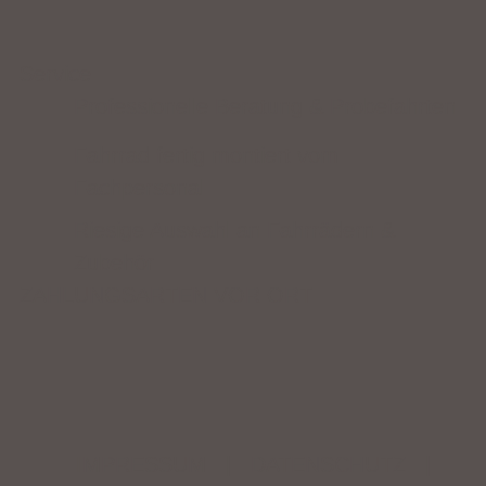
Service
Professionelle Beratung & Probefahrten
Fahrrad fertig montiert vom
Fachpersonal
Riesige Auswahl an Fahrrädern &
Zubehör
ZAHLUNGSARTEN VOR ORT
IMPRESSUM
|
DATENSCHUTZ
|