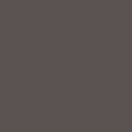
Fahrrad fertig montiert vom
Fachpersonal
Riesige Auswahl an Fahrrädern &
Zubehör
ZAHLUNGSARTEN VOR ORT
IMPRESSUM
|
DATENSCHUTZ
|
NUTZUNGSBEDINGUNGEN
|
INFORMATIONSPFLICHT
* Unverbindliche Preisempfehlung des Herstellers