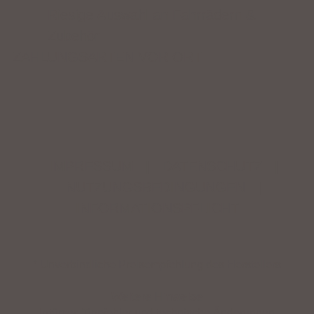
Riesige Auswahl an Fahrrädern &
Zubehör
ZAHLUNGSARTEN VOR ORT
IMPRESSUM
|
DATENSCHUTZ
|
NUTZUNGSBEDINGUNGEN
|
INFORMATIONSPFLICHT
* Unverbindliche Preisempfehlung des Herstellers
Weitere Hinweise
Irrtümer, Tippfehler und technische Änderungen