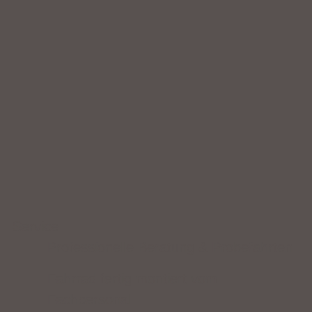
Service
Professionelle Beratung & Probefahrten
Fahrrad fertig montiert vom
Fachpersonal