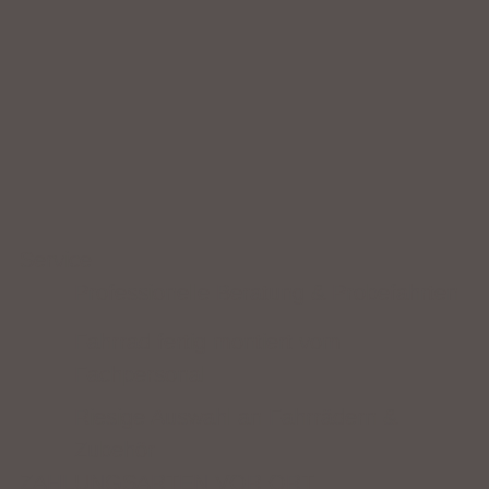
Service
Professionelle Beratung & Probefahrten
Fahrrad fertig montiert vom
Fachpersonal
Riesige Auswahl an Fahrrädern &
Zubehör
ZAHLUNGSARTEN VOR ORT