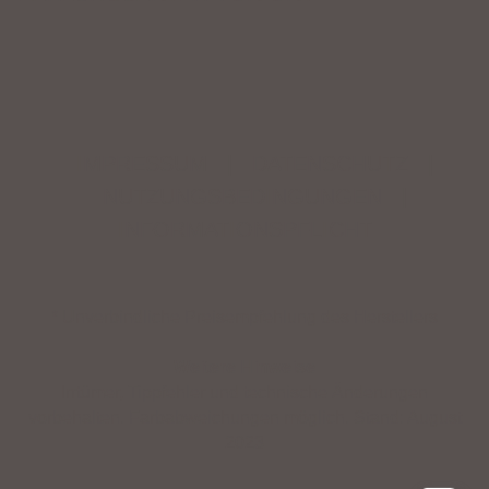
IMPRESSUM
|
DATENSCHUTZ
|
NUTZUNGSBEDINGUNGEN
|
INFORMATIONSPFLICHT
* Unverbindliche Preisempfehlung des Herstellers
Weitere Hinweise
Irrtümer, Tippfehler und technische Änderungen
vorbehalten. Farbabweichungen möglich. Stand: August
2023