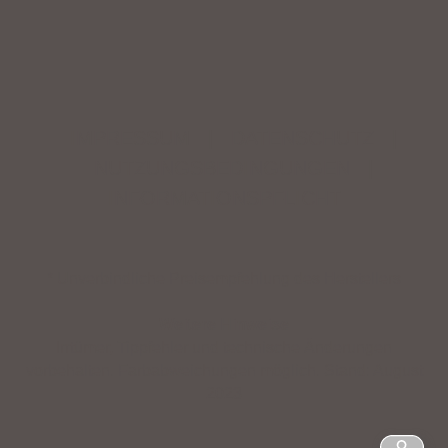
IMPRESSUM
|
DATENSCHUTZ
|
NUTZUNGSBEDINGUNGEN
|
INFORMATIONSPFLICHT
* Unverbindliche Preisempfehlung des Herstellers
Weitere Hinweise
Irrtümer, Tippfehler und technische Änderungen
vorbehalten. Farbabweichungen möglich. Stand: August
2023