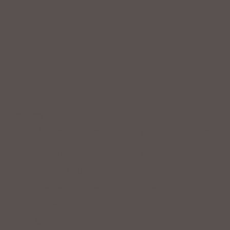
Service
Professionelle Beratung & Probefahrten
Fahrrad fertig montiert vom
Fachpersonal
Riesige Auswahl an Fahrrädern &
Zubehör
ZAHLUNGSARTEN VOR ORT