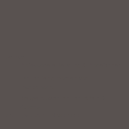
Service
Professionelle Beratung & Probefahrten
Fahrrad fertig montiert vom
Fachpersonal
Riesige Auswahl an Fahrrädern &
Zubehör
ZAHLUNGSARTEN VOR ORT