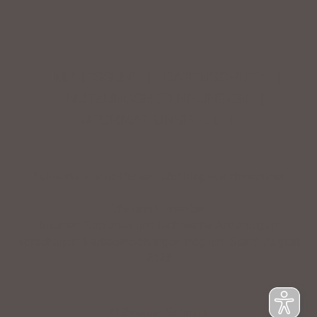
IMPRESSUM
|
DATENSCHUTZ
|
NUTZUNGSBEDINGUNGEN
|
INFORMATIONSPFLICHT
* Unverbindliche Preisempfehlung des Herstellers
Weitere Hinweise
Irrtümer, Tippfehler und technische Änderungen
vorbehalten. Farbabweichungen möglich. Stand: August
2023
© Zweirad Schmidt