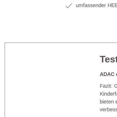
umfassender HEB
Test
ADAC o
Fazit: 
Kinderf
bieten 
verbess