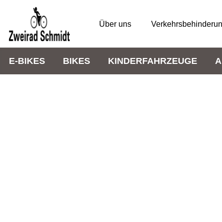
Über uns
Verkehrsbehinderu
E-BIKES
BIKES
KINDERFAHRZEUGE
A