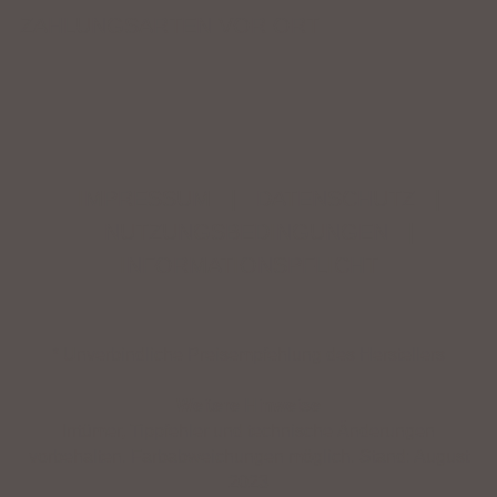
ZAHLUNGSARTEN VOR ORT
IMPRESSUM
|
DATENSCHUTZ
|
NUTZUNGSBEDINGUNGEN
|
INFORMATIONSPFLICHT
* Unverbindliche Preisempfehlung des Herstellers
Weitere Hinweise
Irrtümer, Tippfehler und technische Änderungen
vorbehalten. Farbabweichungen möglich. Stand: August
2023