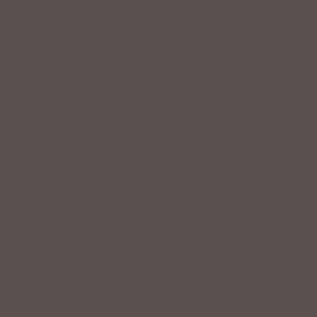
Service
Professionelle Beratung & Probefahrten
Fahrrad fertig montiert vom
Fachpersonal
Riesige Auswahl an Fahrrädern &
Zubehör