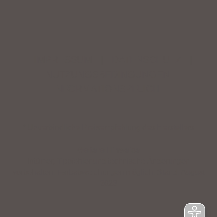
IMPRESSUM
|
DATENSCHUTZ
|
NUTZUNGSBEDINGUNGEN
|
INFORMATIONSPFLICHT
* Unverbindliche Preisempfehlung des Herstellers
Weitere Hinweise
Irrtümer, Tippfehler und technische Änderungen
vorbehalten. Farbabweichungen möglich. Stand: August
2023