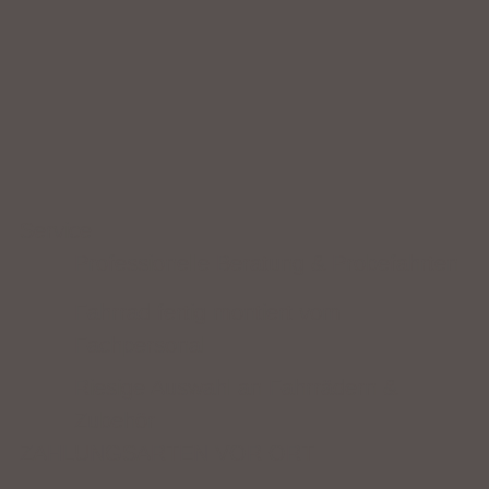
Service
Professionelle Beratung & Probefahrten
Fahrrad fertig montiert vom
Fachpersonal
Riesige Auswahl an Fahrrädern &
Zubehör
ZAHLUNGSARTEN VOR ORT