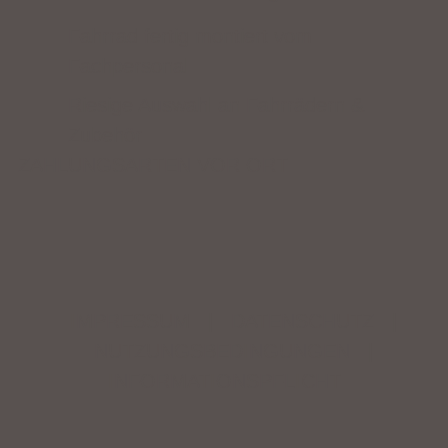
Fahrrad fertig montiert vom
Fachpersonal
Riesige Auswahl an Fahrrädern &
Zubehör
ZAHLUNGSARTEN VOR ORT
IMPRESSUM
|
DATENSCHUTZ
|
NUTZUNGSBEDINGUNGEN
|
INFORMATIONSPFLICHT