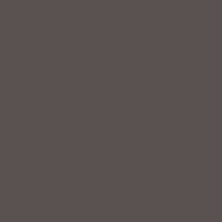
Service
Professionelle Beratung & Probefahrten
Fahrrad fertig montiert vom Fachpersonal
Riesige Auswahl an Fahrrädern & Zubehör