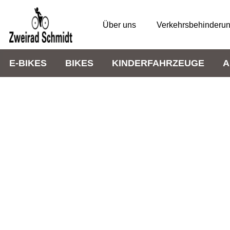
Über uns
Verkehrsbehinderu
E-BIKES
BIKES
KINDERFAHRZEUGE
A