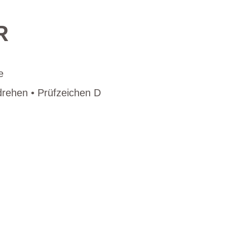
R
e
drehen • Prüfzeichen D