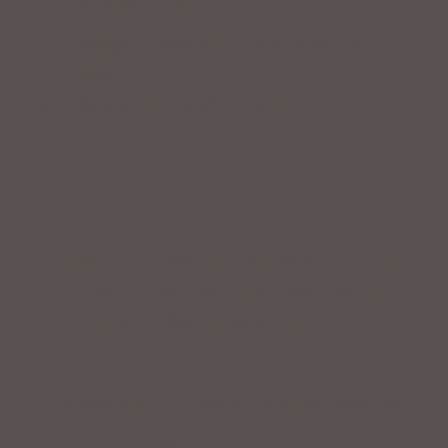
Fachpersonal
Riesige Auswahl an Fahrrädern &
Zubehör
ZAHLUNGSARTEN VOR ORT
IMPRESSUM
|
DATENSCHUTZ
|
NUTZUNGSBEDINGUNGEN
|
INFORMATIONSPFLICHT
* Unverbindliche Preisempfehlung des Herstellers
Weitere Hinweise