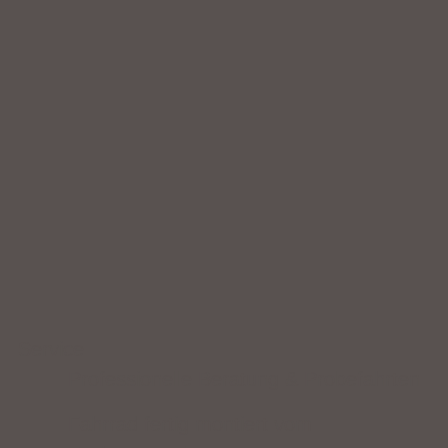
Service
Professionelle Beratung & Probefahrten
Fahrrad fertig montiert vom