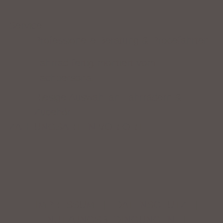
Service
Professionelle Beratung & Probefahrten
Fahrrad fertig montiert vom
Fachpersonal
Riesige Auswahl an Fahrrädern &
Zubehör
ZAHLUNGSARTEN VOR ORT
IMPRESSUM
|
DATENSCHUTZ
|
NUTZUNGSBEDINGUNGEN
|