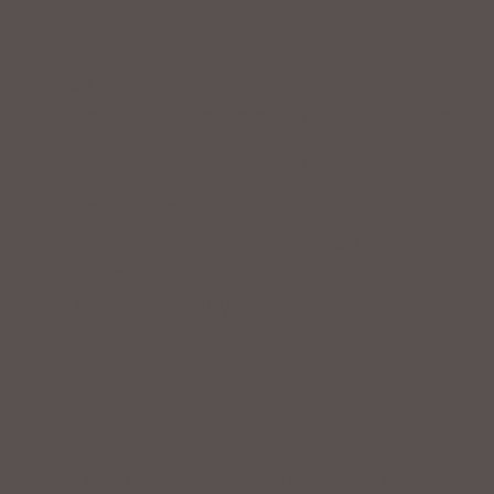
Service
Professionelle Beratung & Probefahrten
Fahrrad fertig montiert vom
Fachpersonal
Riesige Auswahl an Fahrrädern &
Zubehör
ZAHLUNGSARTEN VOR ORT
IMPRESSUM
|
DATENSCHUTZ
|