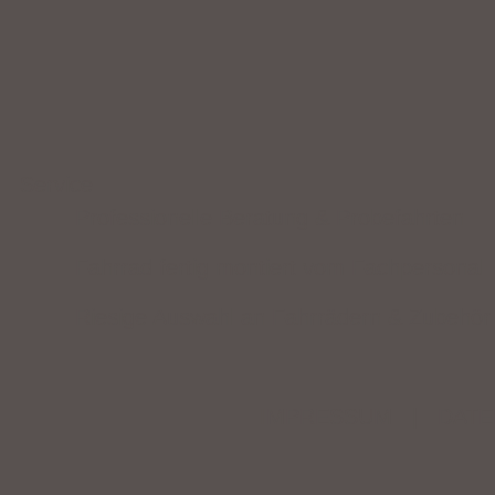
Service
Professionelle Beratung & Probefahrten
Fahrrad fertig montiert vom Fachpersonal
Riesige Auswahl an Fahrrädern & Zubehör
IMPRESSUM
|
DATE