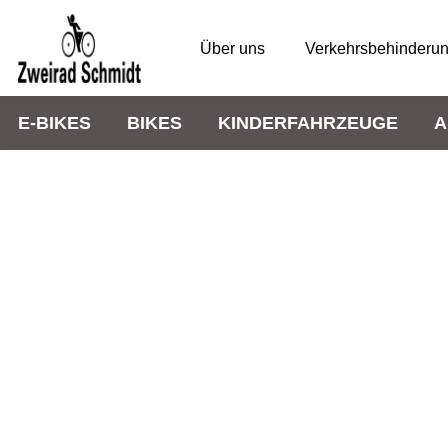
Über uns
Verkehrsbehinderu
E-BIKES
BIKES
KINDERFAHRZEUGE
A