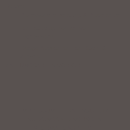
Service
Professionelle Beratung & Probefahrten
Fahrrad fertig montiert vom
Fachpersonal
Riesige Auswahl an Fahrrädern &
Zubehör
ZAHLUNGSARTEN VOR ORT
IMPRESSUM
|
DATENSCHUTZ
|
NUTZUNGSBEDINGUNGEN
|
INFORMATIONSPFLICHT