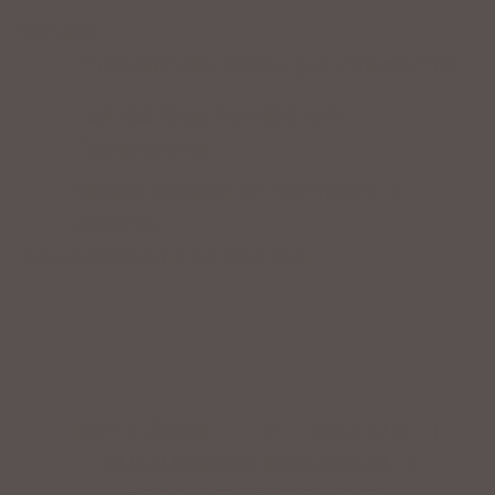
Service
Professionelle Beratung & Probefahrten
Fahrrad fertig montiert vom
Fachpersonal
Riesige Auswahl an Fahrrädern &
Zubehör
ZAHLUNGSARTEN VOR ORT
IMPRESSUM
|
DATENSCHUTZ
|
NUTZUNGSBEDINGUNGEN
|