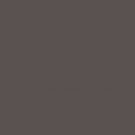
Service
Professionelle Beratung & Probefahrten
Fahrrad fertig montiert vom Fachpersonal
Riesige Auswahl an Fahrrädern & Zubehör