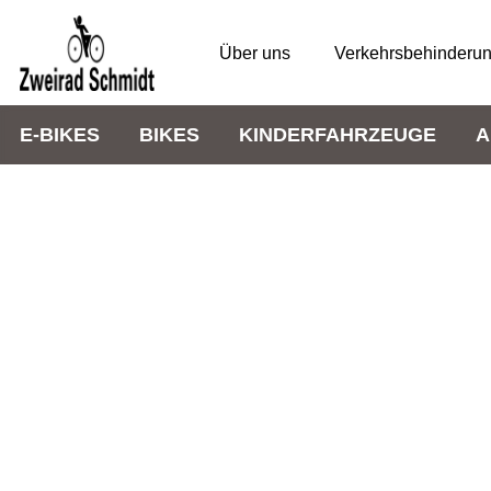
Über uns
Verkehrsbehinderu
E-BIKES
BIKES
KINDERFAHRZEUGE
A