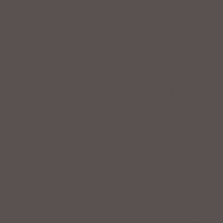
IMPRESSUM
|
DATENSCHUTZ
|
NUTZUNGSBEDINGUNGEN
|
INFORMATIONSPFLICHT
* Unverbindliche Preisempfehlung des Herstellers
Weitere Hinweise
Irrtümer, Tippfehler und technische Änderungen
vorbehalten. Farbabweichungen möglich. Stand: August
2023