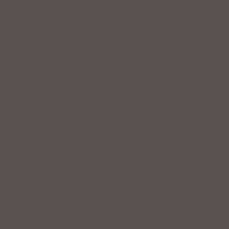
Service
Professionelle Beratung & Probefahrten
Fahrrad fertig montiert vom
Fachpersonal
Riesige Auswahl an Fahrrädern &
Zubehör
ZAHLUNGSARTEN VOR ORT