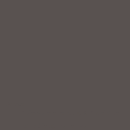
Service
Professionelle Beratung & Probefahrten
Fahrrad fertig montiert vom