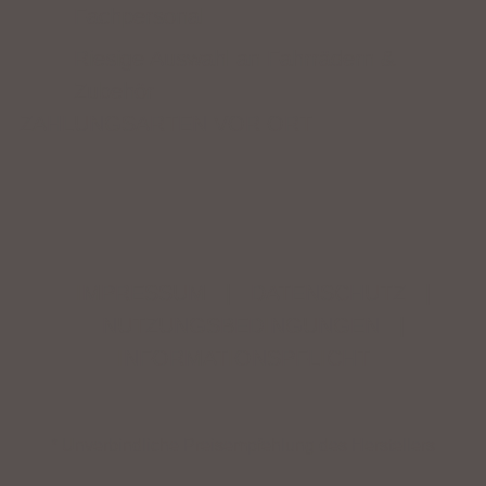
Fachpersonal
Riesige Auswahl an Fahrrädern &
Zubehör
ZAHLUNGSARTEN VOR ORT
IMPRESSUM
|
DATENSCHUTZ
|
NUTZUNGSBEDINGUNGEN
|
INFORMATIONSPFLICHT
* Unverbindliche Preisempfehlung des Herstellers