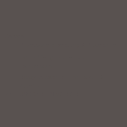
Service
Professionelle Beratung & Probefahrten
Fahrrad fertig montiert vom
Fachpersonal
Riesige Auswahl an Fahrrädern &
Zubehör
ZAHLUNGSARTEN VOR ORT