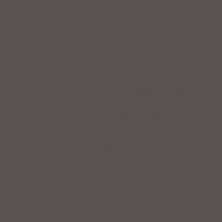
Service
Professionelle Beratung & Probefahrten
Fahrrad fertig montiert vom
Fachpersonal
Riesige Auswahl an Fahrrädern &
Zubehör
ZAHLUNGSARTEN VOR ORT