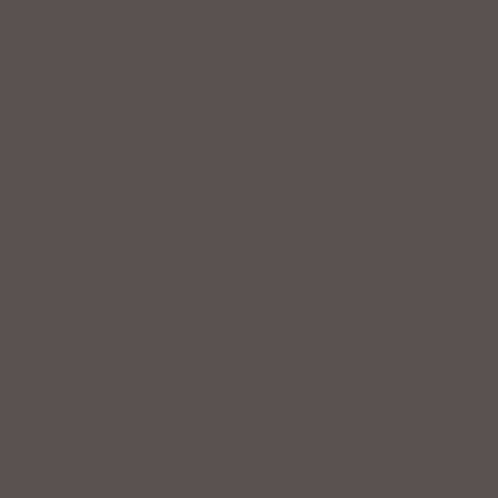
Service
Professionelle Beratung & Probefahrten
Fahrrad fertig montiert vom
Fachpersonal
Riesige Auswahl an Fahrrädern &
Zubehör
ZAHLUNGSARTEN VOR ORT
IMPRESSUM
|
DATENSCHUTZ
|
NUTZUNGSBEDINGUNGEN
|