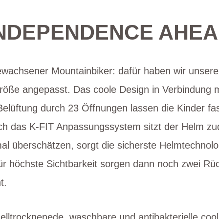
NDEPENDENCE AHE
wachsener Mountainbiker: dafür haben wir unser
öße angepasst. Das coole Design in Verbindung 
Belüftung durch 23 Öffnungen lassen die Kinder fa
ch das K-FIT Anpassungssystem sitzt der Helm zu
mal überschätzen, sorgt die sicherste Helmtechnol
ür höchste Sichtbarkeit sorgen dann noch zwei Rü
t.
lltrocknenede, waschbare und antibakterielle coo