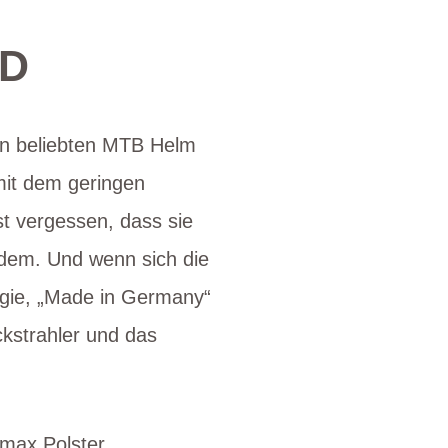
AD
en beliebten MTB Helm
mit dem geringen
st vergessen, dass sie
dem. Und wenn sich die
ogie, „Made in Germany“
ckstrahler und das
lmax Polster