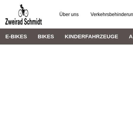
Über uns
Verkehrsbehinderu
E-BIKES
BIKES
KINDERFAHRZEUGE
A