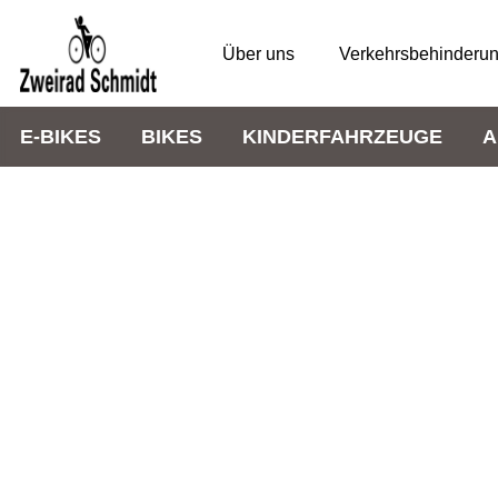
Über uns
Verkehrsbehinderu
E-BIKES
BIKES
KINDERFAHRZEUGE
A