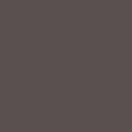
Service
Professionelle Beratung & Probefahrten
Fahrrad fertig montiert vom
Fachpersonal
Riesige Auswahl an Fahrrädern &
Zubehör
ZAHLUNGSARTEN VOR ORT
IMPRESSUM
|
DATENSCHUTZ
|
NUTZUNGSBEDINGUNGEN
|
INFORMATIONSPFLICHT