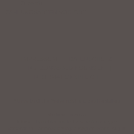
Zubehör
ZAHLUNGSARTEN VOR ORT
IMPRESSUM
|
DATENSCHUTZ
|
NUTZUNGSBEDINGUNGEN
|
INFORMATIONSPFLICHT
* Unverbindliche Preisempfehlung des Herstellers
Weitere Hinweise
Irrtümer, Tippfehler und technische Änderungen
vorbehalten. Farbabweichungen möglich. Stand: August