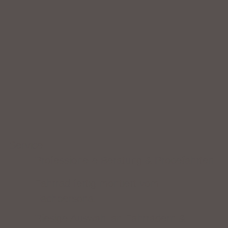
Service
Professionelle Beratung & Probefahrten
Fahrrad fertig montiert vom
Fachpersonal
Riesige Auswahl an Fahrrädern &