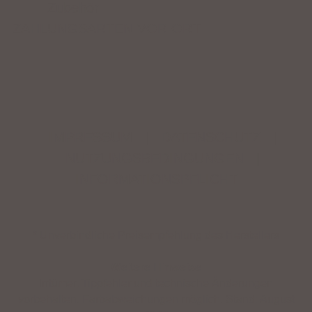
Zubehör
ZAHLUNGSARTEN VOR ORT
IMPRESSUM
|
DATENSCHUTZ
|
NUTZUNGSBEDINGUNGEN
|
INFORMATIONSPFLICHT
* Unverbindliche Preisempfehlung des Herstellers
Weitere Hinweise
Irrtümer, Tippfehler und technische Änderungen
vorbehalten. Farbabweichungen möglich. Stand: August