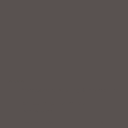
Service
Professionelle Beratung & Probefahrten
Fahrrad fertig montiert vom
Fachpersonal
Riesige Auswahl an Fahrrädern &