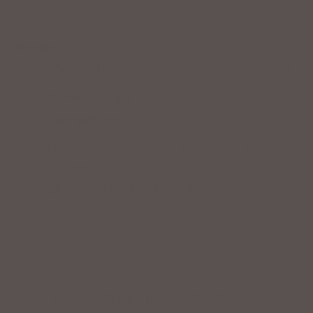
Service
Professionelle Beratung & Probefahrten
Fahrrad fertig montiert vom
Fachpersonal
Riesige Auswahl an Fahrrädern &
Zubehör
ZAHLUNGSARTEN VOR ORT
IMPRESSUM
|
DATENSCHUTZ
|