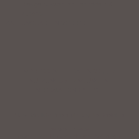
Riesige Auswahl an Fahrrädern &
Zubehör
ZAHLUNGSARTEN VOR ORT
IMPRESSUM
|
DATENSCHUTZ
|
NUTZUNGSBEDINGUNGEN
|
INFORMATIONSPFLICHT
* Unverbindliche Preisempfehlung des Herstellers
Weitere Hinweise
Irrtümer, Tippfehler und technische Änderungen