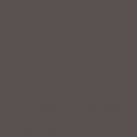
Service
Professionelle Beratung & Probefahrten
Fahrrad fertig montiert vom
Fachpersonal