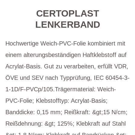
CERTOPLAST
LENKERBAND
Hochwertige Weich-PVC-Folie kombiniert mit
einem alterungsbeständigen Haftklebstoff auf
Acrylat-Basis. Gut zu verarbeiten, erfüllt VDR,
ÖVE und SEV nach Typprüfung, IEC 60454-3-
1-1D/F-PVCp/105.Trägermaterial: Weich-
PVC-Folie; Klebstofftyp: Acrylat-Basis;
Banddicke: 0,15 mm; Reißkraft: &gt;15 N/cm;
Reißdehnung: &gt; 125%; Klebkraft auf Stahl
&gt; 1,8 N/cm; Klebkraft auf Bandrücken &gt;