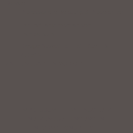
Service
Professionelle Beratung & Probefahrten
Fahrrad fertig montiert vom
Fachpersonal
Riesige Auswahl an Fahrrädern &
Zubehör
ZAHLUNGSARTEN VOR ORT
IMPRESSUM
|
DATENSCHUTZ
|
NUTZUNGSBEDINGUNGEN
|
INFORMATIONSPFLICHT