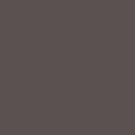
Riesige Auswahl an Fahrrädern &
Zubehör
ZAHLUNGSARTEN VOR ORT
IMPRESSUM
|
DATENSCHUTZ
|
NUTZUNGSBEDINGUNGEN
|
INFORMATIONSPFLICHT
* Unverbindliche Preisempfehlung des Herstellers
Weitere Hinweise
Irrtümer, Tippfehler und technische Änderungen