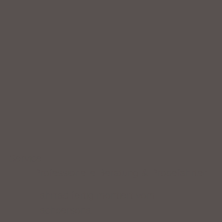
Service
Professionelle Beratung & Probefahrten
Fahrrad fertig montiert vom
Fachpersonal