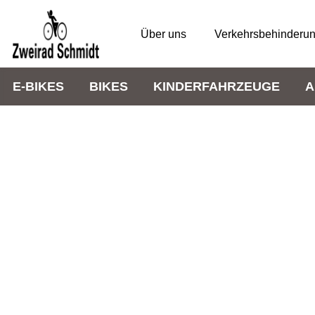
Über uns
Verkehrsbehinderu
E-BIKES
BIKES
KINDERFAHRZEUGE
A