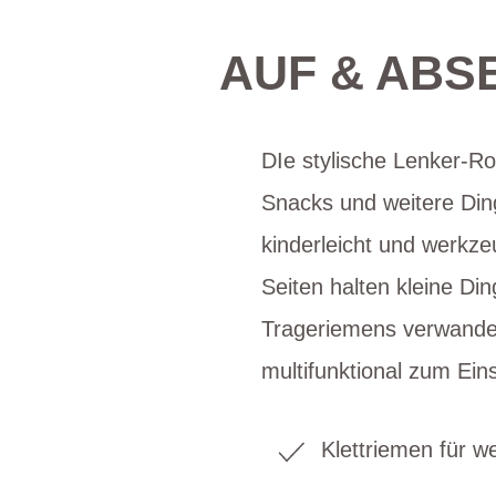
AUF & ABS
DIe stylische Lenker-R
Snacks und weitere Ding
kinderleicht und werkz
Seiten halten kleine Di
Trageriemens verwandelt
multifunktional zum Ei
Klettriemen für w