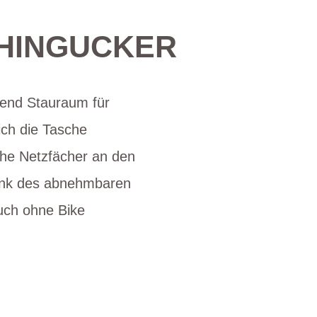
 HINGUCKER
gend Stauraum für
ich die Tasche
che Netzfächer an den
 Dank des abnehmbaren
auch ohne Bike