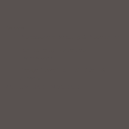
Service
Professionelle Beratung & Probefahrten
Fahrrad fertig montiert vom
Fachpersonal
Riesige Auswahl an Fahrrädern &
Zubehör
ZAHLUNGSARTEN VOR ORT