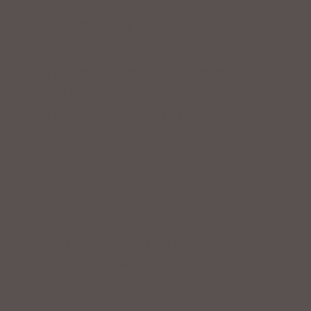
Fahrrad fertig montiert vom
Fachpersonal
Riesige Auswahl an Fahrrädern &
Zubehör
ZAHLUNGSARTEN VOR ORT
IMPRESSUM
|
DATENSCHUTZ
|
NUTZUNGSBEDINGUNGEN
|
INFORMATIONSPFLICHT