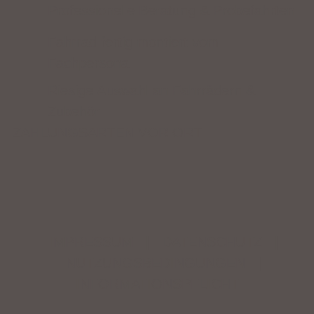
Professionelle Beratung & Probefahrten
Fahrrad fertig montiert vom
Fachpersonal
Riesige Auswahl an Fahrrädern &
Zubehör
ZAHLUNGSARTEN VOR ORT
IMPRESSUM
|
DATENSCHUTZ
|
NUTZUNGSBEDINGUNGEN
|
INFORMATIONSPFLICHT