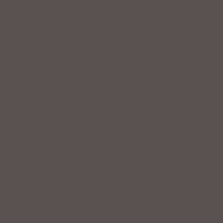
Service
Professionelle Beratung & Probefahrten
Fahrrad fertig montiert vom
Fachpersonal
Riesige Auswahl an Fahrrädern &
Zubehör
ZAHLUNGSARTEN VOR ORT