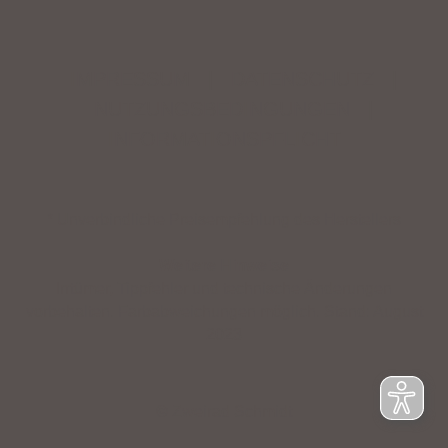
IMPRESSUM
|
DATENSCHUTZ
|
NUTZUNGSBEDINGUNGEN
|
INFORMATIONSPFLICHT
* Unverbindliche Preisempfehlung des Herstellers
Weitere Hinweise
Irrtümer, Tippfehler und technische Änderungen
vorbehalten. Farbabweichungen möglich. Stand: August
2023
© Zweirad Schmidt